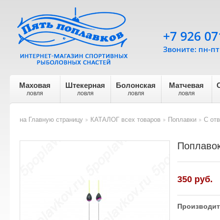
+7 926 07
Звоните: пн-пт 
Маховая
Штекерная
Болонская
Матчевая
ловля
ловля
ловля
ловля
на Главную страницу
КАТАЛОГ всех товаров
Поплавки
С от
>
>
>
Поплавок
350
руб.
Производит