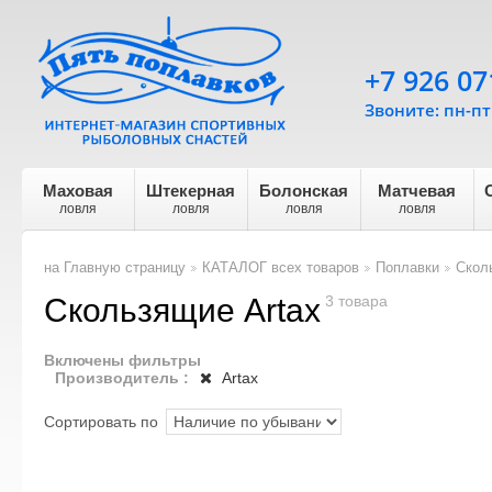
+7 926 07
Звоните: пн-пт 
Маховая
Штекерная
Болонская
Матчевая
ловля
ловля
ловля
ловля
на Главную страницу
КАТАЛОГ всех товаров
Поплавки
Скол
>
>
>
Скользящие Artax
3 товара
Включены фильтры
Производитель :
Artax
Сортировать по