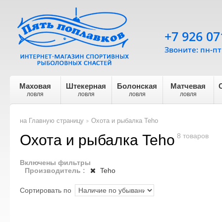
+7 926 07
Звоните: пн-пт 
Маховая
Штекерная
Болонская
Матчевая
ловля
ловля
ловля
ловля
на Главную страницу
Охота и рыбалка Teho
>
Охота и рыбалка Teho
8 товаров
Включены фильтры
Производитель :
Teho
Сортировать по