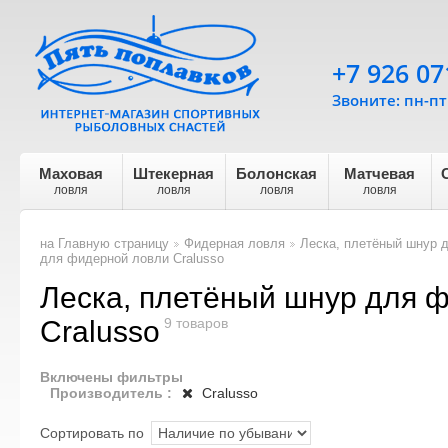
+7 926 07
Звоните: пн-пт 
Маховая
Штекерная
Болонская
Матчевая
ловля
ловля
ловля
ловля
на Главную страницу
Фидерная ловля
Леска, плетёный шнур 
>
>
для фидерной ловли Cralusso
Леска, плетёный шнур для 
Cralusso
9 товаров
Включены фильтры
Производитель :
Cralusso
Сортировать по