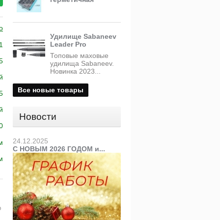
o
Удилище Sabaneev
Leader Pro
1
Топовые маховые
5
удилища Sabaneev.
Новинка 2023...
й
Все новые товары
5
й
Новости
0
24.12.2025
м
С НОВЫМ 2026 ГОДОМ и...
м
ю