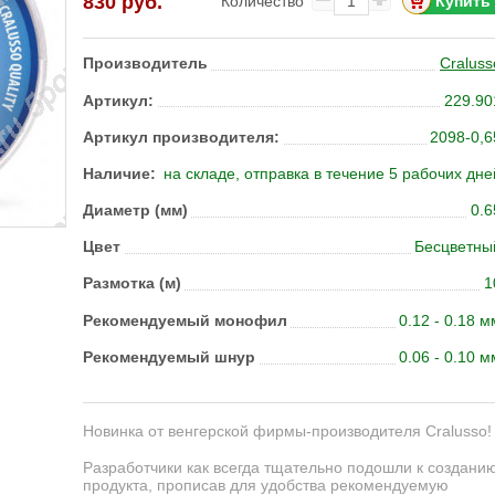
830
руб.
Количество
Производитель
Craluss
Артикул:
229.90
Артикул производителя:
2098-0,6
Наличие:
на складе, отправка в течение 5 рабочих дне
Диаметр (мм)
0.6
Цвет
Бесцветны
Размотка (м)
1
Ре­ко­мен­ду­емый мо­но­фил
0.12 - 0.18 м
Ре­ко­мен­ду­емый шнур
0.06 - 0.10 м
Новинка от венгерской фирмы-производителя Cralusso!
Разработчики как всегда тщательно подошли к создани
продукта, прописав для удобства рекомендуемую