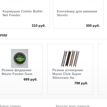
Кормушка Colmic Bullet
Контейнер для наживки
Net Feeder
Stonfo
310 руб.
300 руб.
ОРИИ
Резина фидерная
Резина штекерная
Ре
Maver Feeder Gum
Maver Club Super
Ma
Siliconato 4м
Ma
669 руб.
798 руб.
Новые товары
Каталог всех товаров