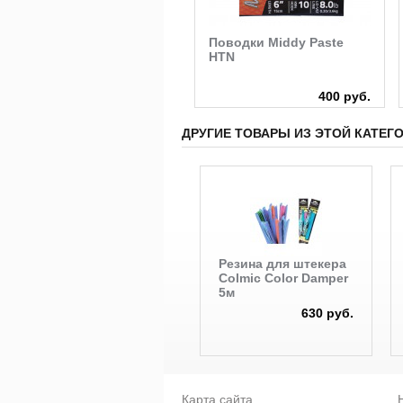
Груз-оливка
Поводки Middy Paste
быстросъемный с
HTN
кембриком Cralusso
610 руб.
400 руб.
ДРУГИЕ ТОВАРЫ ИЗ ЭТОЙ КАТЕГ
Резина для штекера
Colmic Color Damper
5м
630 руб.
Карта сайта