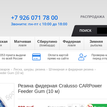
+7 926 071 78 00
РАСПРОДАЖА
Звоните: пн-пт с 10:00 до 18:00
ПОИСК
ская
Матчевая
Сбирулино
Фидерная
Зимняя
ля
ловля
(бомбарда)
ловля
рыбалка
1053 пункта выдачи
Оплата картой
Проверка к
по всей России
прямо на сайте
перед отп
оваров
Леска, шнуры, резина
Штекерная и фидерная резина
>
>
>
eder Gum (10 м)
Резина фидерная Cralusso CARPower
Feeder Gum (10 м)