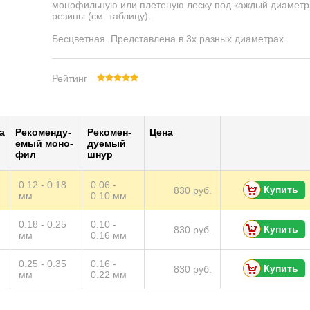
монофильную или плетеную леску под каждый диаметр
резины (см. таблицу).
Бесцветная. Представлена в 3х разных диаметрах.
Рейтинг
а
Ре­ко­мен­ду­
Ре­ко­мен­
Цена
емый мо­но­
ду­емый
фил
шнур
0.12 - 0.18
0.06 -
Купить
830 руб.
мм
0.10 мм
0.18 - 0.25
0.10 -
Купить
830 руб.
мм
0.16 мм
0.25 - 0.35
0.16 -
Купить
830 руб.
мм
0.22 мм