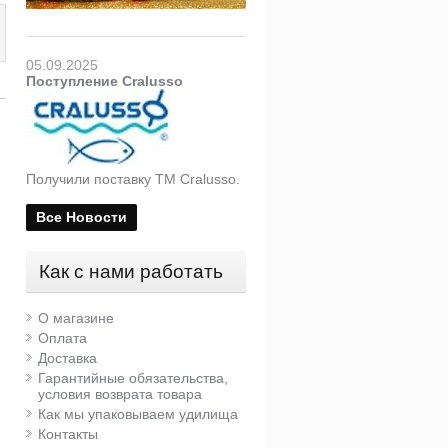
05.09.2025
Поступление Cralusso
Получили поставку ТМ Cralusso.
Все Новости
Как с нами работать
О магазине
Леска Maver Smart SLR
Зажим для грузил Stonfo
Оплата
(50 м)
Доставка
Гарантийные обязательства,
693 руб.
1 160 руб.
условия возврата товара
Как мы упаковываем удилища
Контакты