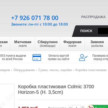
+7 926 071 78 00
РАСПРОДАЖА
Звоните: пн-пт с 10:00 до 18:00
ПОИСК
ская
Матчевая
Сбирулино
Фидерная
Зимняя
ля
ловля
(бомбарда)
ловля
рыбалка
1053 пункта выдачи
Оплата картой
Проверка к
по всей России
прямо на сайте
перед отп
оваров
Оборудование
Сумки, чехлы, коробки
Коробка пластиковая
>
>
>
Коробка пластиковая Colmic 3700
Horizon-5 (H. 3,5cm)