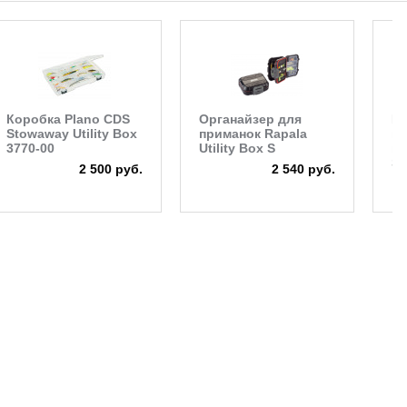
Коробка Plano CDS
Органайзер для
К
Stowaway Utility Box
приманок Rapala
пл
3770-00
Utility Box S
ге
Se
2 500 руб.
2 540 руб.