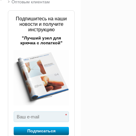
Оптовым клиентам
Подпишитесь на наши
новости и получите
инструкцию
"Лучший узел для
оробка
Коробка
Коро
крючка с лопаткой"
астиковая
пластиковая
пласт
рметичная Colmic
герметичная Colmic
3700 
aled medium
Sealed large
4,7cm
1 600 руб.
1 940 руб.
*
Подписаться