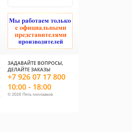
оробка
Коробка
Коро
астиковая
пластиковая
пласт
рметичная Colmic
герметичная Colmic
3700 
aled medium
Sealed large
3,5cm
1 600 руб.
1 940 руб.
ЗАДАВАЙТЕ ВОПРОСЫ,
ДЕЛАЙТЕ ЗАКАЗЫ
+7 926 07 17 800
10:00 - 18:00
© 2026 Пять поплавков