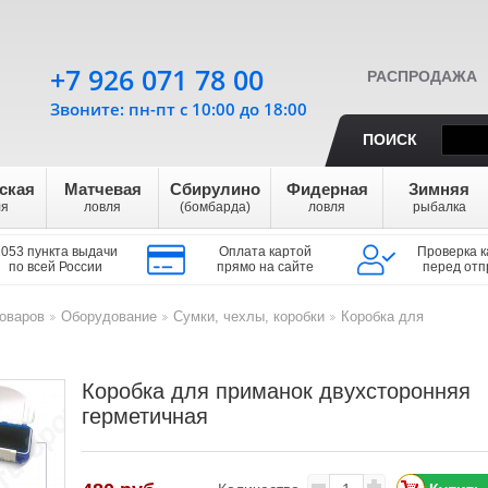
+7 926 071 78 00
РАСПРОДАЖА
Звоните: пн-пт с 10:00 до 18:00
ПОИСК
ская
Матчевая
Сбирулино
Фидерная
Зимняя
ля
ловля
(бомбарда)
ловля
рыбалка
1053 пункта выдачи
Оплата картой
Проверка к
по всей России
прямо на сайте
перед отп
оваров
Оборудование
Сумки, чехлы, коробки
Коробка для
>
>
>
Коробка для приманок двухсторонняя
герметичная