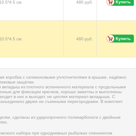
Купить
10.5*4.5 см.
480 руб.
Купить
10.5*4.5 см.
480 руб.
я коробка с силиконовыми уплотнителями в крышке, надёжно
тиковые защёлки.
я вкладыш из плотного вспененного материала с продольными
енные для фиксации крючков, хорошо заметны и выполнены
ходят в них и выходят, не цепляя материал вкладыша. С
разъединено двумя не съемными перегородками. В комплект
щелки, сделаны из ударопрочного поликарбоната с двойным
лях.
ического набора при однодневных рыбалках спиннингом