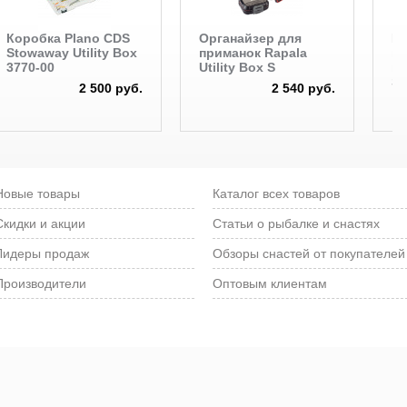
Коробка Plano CDS
Органайзер для
К
Stowaway Utility Box
приманок Rapala
пл
3770-00
Utility Box S
ге
Se
2 500 руб.
2 540 руб.
Новые товары
Каталог всех товаров
Скидки и акции
Статьи о рыбалке и снастях
Лидеры продаж
Обзоры снастей от покупателей
Производители
Оптовым клиентам