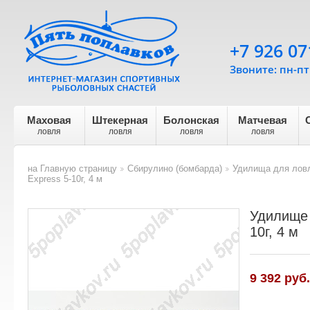
+7 926 07
Звоните: пн-пт 
Маховая
Штекерная
Болонская
Матчевая
ловля
ловля
ловля
ловля
на Главную страницу
Сбирулино (бомбарда)
Удилища для ловл
>
>
Express 5-10г, 4 м
Удилище 
10г, 4 м
9 392 руб.