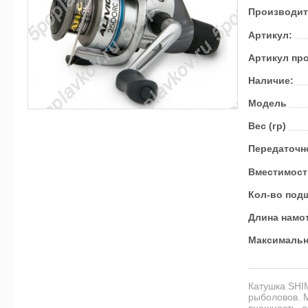
Производит
Артикул:
Артикул пр
Наличие:
Модель
Вес (гр)
Пе­ре­да­точ­
Вме­сти­мост
Кол-во под­ш
Дли­на на­мо
Мак­си­маль­н
Катушка SHIM
рыболовов. М