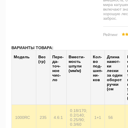
внешность, 
мира катушек
включают зн
хорошую лес
заброс.
Рейтинг
ВАРИАНТЫ ТОВАРА:
Модель
Вес
Пе­ре­
Вме­сти­
Кол-
Дли­на
(гр)
да­
мость
во
на­мот­
точ­
шпу­ли
под­
ки
ное
(мм/м)
шип­
лески
чис­
ни­
за один
ло
ков
обо­рот
ручки
(см
0.18/170;
0.2/140;
1000RC
235
4.6:1
1+1
56
0.25/90;
0.3/60