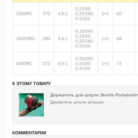
0.2/240;
2500RC
270
4.6:1
0.25/160;
1+1
65
0.3/110
0.18/240;
0.2/220;
3000SRC
280
4.6:1
1+1
68
0.25/140;
0.3/100
0.25/260;
4000RC
375
4.6:1
0.3/180;
1+1
72
0.4/160
К ЭТОМУ ТОВАРУ
Держатель для шпули Stonfo Portabobi
Держатель шпули катушки.
КОММЕНТАРИИ