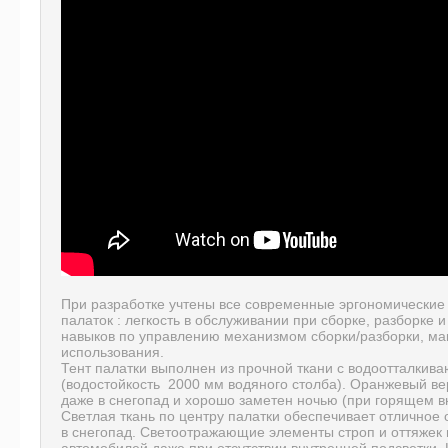
При разработке учтены все современные эргономические
палаток : легкость в обслуживании при сборке, разборке 
навыков по управлению механизмом сборки/разборки, м
использования.
Тент палатки выполнен из прочной ткани с водоотталкив
(водостойкость 2000 мм водяного столба). Оранжевый ве
даже в снегопад и хорошо заметен ночью (при горящем вн
Светлая ткань по центру палатки обеспечивает отличное
в снегопад. Светоотражающие элементы строп и оттяжек 
автомобилей даже при отсутствии внутренней подсветки.