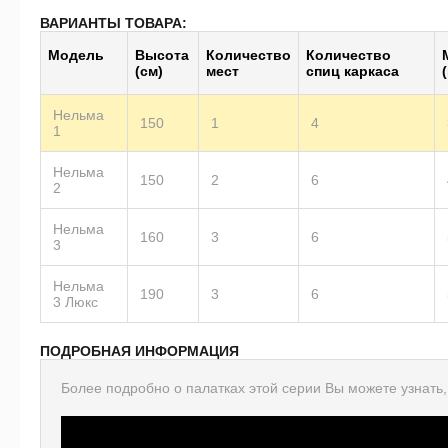
ВАРИАНТЫ ТОВАРА:
Модель
Высота
Количество
Количество
(см)
мест
спиц каркаса
(
Нельма
150
1
4
1
Нельма
150
2
6
2
Нельма
160
3
6
3
Нельма
190
3
6
3 Люкс
ПОДРОБНАЯ ИНФОРМАЦИЯ
Более подробно о палатках этой серии Вы можете узнать,