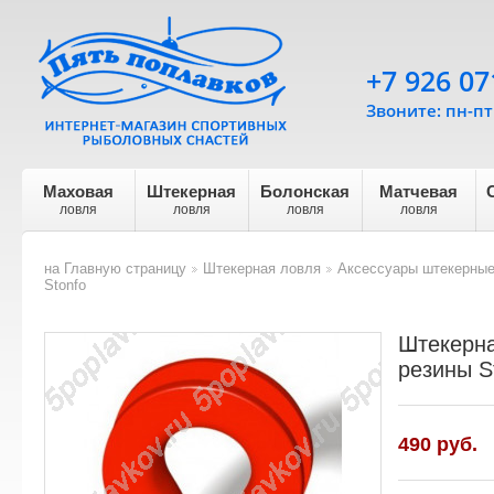
+7 926 07
Звоните: пн-пт 
Маховая
Штекерная
Болонская
Матчевая
ловля
ловля
ловля
ловля
на Главную страницу
Штекерная ловля
Аксессуары штекерны
>
>
Stonfo
Штекерна
резины S
490
руб.