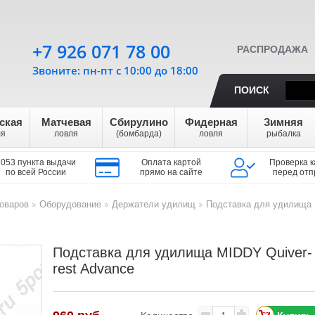
+7 926 071 78 00
РАСПРОДАЖА
Звоните: пн-пт с 10:00 до 18:00
ПОИСК
ская
Матчевая
Сбирулино
Фидерная
Зимняя
ля
ловля
(бомбарда)
ловля
рыбалка
1053 пункта выдачи
Оплата картой
Проверка к
по всей России
прямо на сайте
перед отп
оваров
Оборудование
Держатели удилищ
Подставка для удилища
>
>
>
Подставка для удилища MIDDY Quiver-
rest Advance