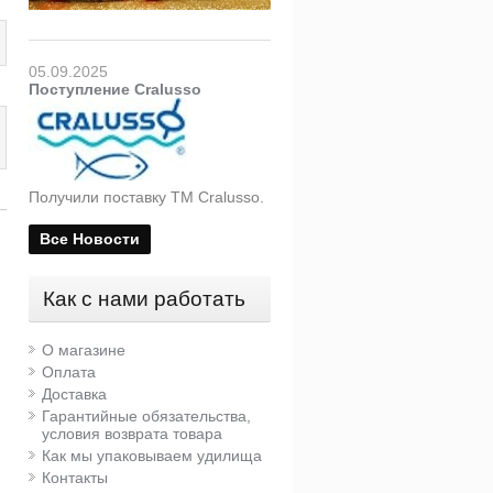
05.09.2025
Поступление Cralusso
Получили поставку ТМ Cralusso.
Все Новости
Как с нами работать
О магазине
Оплата
Доставка
Гарантийные обязательства,
условия возврата товара
Как мы упаковываем удилища
Переходник-держатель
Штанга для кресла Middy
Контакты
для кресла Middy
StarGrip360 Thread Stikk