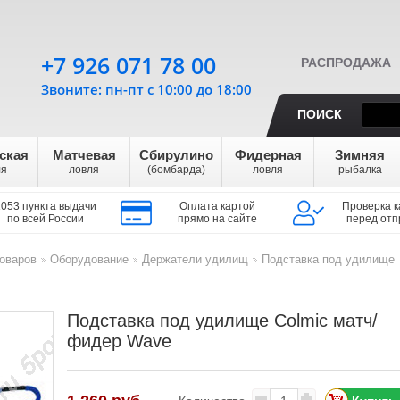
+7 926 071 78 00
РАСПРОДАЖА
Звоните: пн-пт с 10:00 до 18:00
ПОИСК
ская
Матчевая
Сбирулино
Фидерная
Зимняя
ля
ловля
(бомбарда)
ловля
рыбалка
1053 пункта выдачи
Оплата картой
Проверка к
по всей России
прямо на сайте
перед отп
оваров
Оборудование
Держатели удилищ
Подставка под удилище
>
>
>
Подставка под удилище Colmic матч/
фидер Wave