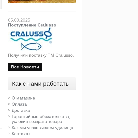
05.09.2025
Поступление Cralusso
Получили поставку ТМ Cralusso.
Все Новости
Как с нами работать
Крепёж матчевого
Набор антенн с
поплавка Cralusso 2006
градуировкой для
О магазине
матчевых поплавков
Оплата
Cralusso
Доставка
680 руб.
490 руб.
Гарантийные обязательства,
условия возврата товара
Как мы упаковываем удилища
Контакты