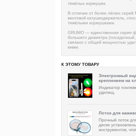
тяжёлых кормушек.
В отличие от более лёгких сер
винтовой катушкодержатель, спо
тяжёлыми кормушками.
GRUMO — единственная серия фи
большего диаметра (посадочный 
связано с общей мощностью уди
кивке.
К ЭТОМУ ТОВАРУ
Электронный инд
креплением на х
Индикатор поклевк
удилищ.
Лоток для нажив
Прочный лоток дл
диске установлен
инструментов, что