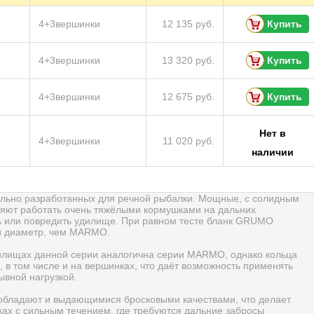
4+3вершинки
12 135 руб.
Купить
4+3вершинки
13 320 руб.
Купить
4+3вершинки
12 675 руб.
Купить
Нет в
4+3вершинки
11 020 руб.
наличии
ьно разработанных для речной рыбалки. Мощные, с солидным
ляют работать очень тяжёлыми кормушками на дальних
ь или повредить удилище. При равном тесте бланк GRUMO
й диаметр, чем MARMO.
илищах данной серии аналогична серии MARMO, однако кольца
в том числе и на вершинках, что даёт возможность применять
ывной нагрузкой.
обладают и выдающимися бросковыми качествами, что делает
ах с сильным течением, где требуются дальние забросы