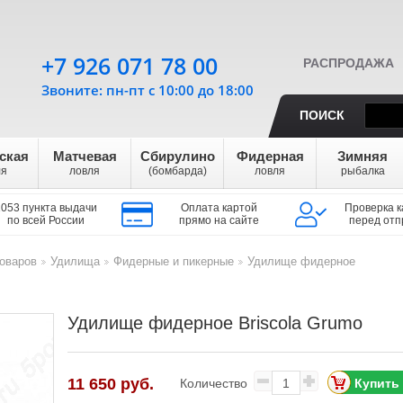
+7 926 071 78 00
РАСПРОДАЖА
Звоните: пн-пт с 10:00 до 18:00
ПОИСК
ская
Матчевая
Сбирулино
Фидерная
Зимняя
ля
ловля
(бомбарда)
ловля
рыбалка
1053 пункта выдачи
Оплата картой
Проверка к
по всей России
прямо на сайте
перед отп
оваров
Удилища
Фидерные и пикерные
Удилище фидерное
>
>
>
Удилище фидерное Briscola Grumo
11 650
руб.
Количество