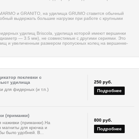
ий MARMO и GRANITO, на удилища GRUMO ставится обычный
собный выдержать большие нагрузки при работе с крупными
дерных удилищ Briscola, удилища которой имеют вершинки
диаметр — 3.5 мм), не совместимые с другими сериями. Это
лищ и увеличенным размером пропускных колец на вершинке-
икатор поклевки с
250 руб.
лыст удилища
и для фидерных (и т.п.)
Подробнее
ки (приманки)
800 руб.
я наживки (приманки).На
ы магниты для крючка и
Подробнее
бы было удобней. В...