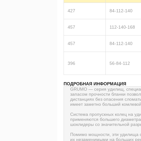
427
84-112-140
457
112-140-168
457
84-112-140
396
56-84-112
ПОДРОБНАЯ ИНФОРМАЦИЯ
GRUMO — серия удилищ, специал
запасом прочности бланки позво
дистанциях без опасения сломат
имеет заметно больший комлево
Система пропускных колец на уд
применяются большего диаметра, 
шоклидеры со значительной разр
Помимо мощности, эти удилища 
их незаменимыми на больших рек