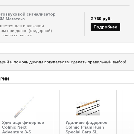
тозвуковой сигнализатор
2 760 руб.
5М Мегатекс
няется для индикации
Подробнее
том при донне (фидерной)
ловле со льда в...
тарий и помочь другим покупателям сделать правильный выбор!
ОРИИ
Удилище фидерное
Удилище фидерное
У
Colmic Next
Colmic Priam Rush
Co
Adventure 3-S
Special Carp SL
Sp