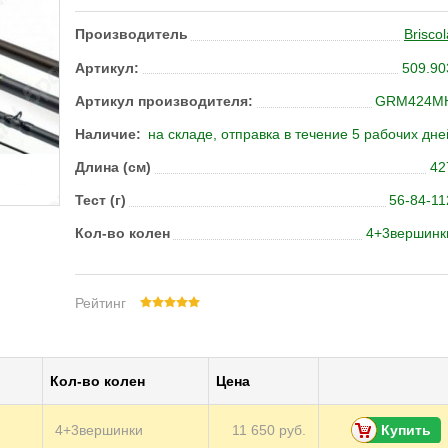
Производитель
Briscol
Артикул:
509.90
Артикул производителя:
GRM424M
Наличие:
на складе, отправка в течение 5 рабочих дне
Длина (см)
42
Тест (г)
56-84-11
Кол-во колен
4+3вершинк
Рейтинг
Кол-во колен
Цена
4+3вершинки
11 650 руб.
Купить