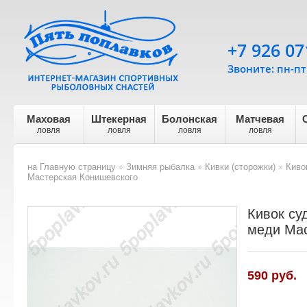
+7 926 07
Звоните: пн-пт 
Маховая
Штекерная
Болонская
Матчевая
ловля
ловля
ловля
ловля
на Главную страницу
Зимняя рыбалка
Кивки (сторожки)
Киво
>
>
>
Мастерская Конишевского
Кивок су
меди Мас
590 руб.