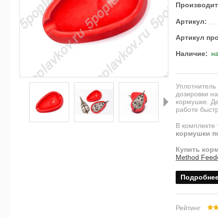
Производит
Артикул:
Артикул пр
Наличие:
на
Уплотнитель
дозировки на
кормушке. Де
работе быст
Далее
В комплекте 
кормушки п
Купить кор
Method Feede
Подробне
Рейтинг