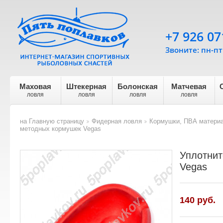
+7 926 07
Звоните: пн-пт 
Маховая
Штекерная
Болонская
Матчевая
ловля
ловля
ловля
ловля
на Главную страницу
Фидерная ловля
Кормушки, ПВА матери
>
>
методных кормушек Vegas
Уплотнит
Vegas
140 руб.