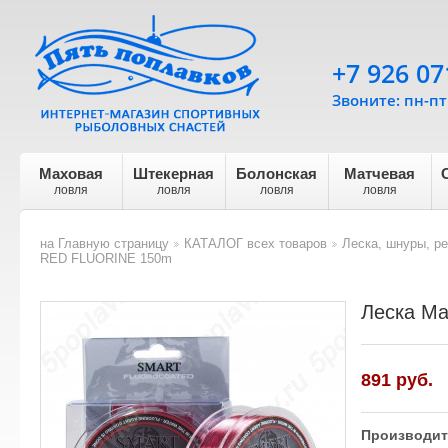
+7 926 07
Звоните: пн-пт 
Маховая
Штекерная
Болонская
Матчевая
ловля
ловля
ловля
ловля
на Главную страницу
КАТАЛОГ всех товаров
Леска, шнуры, р
>
>
RED FLUORINE 150m
Леска M
891
руб.
Производит