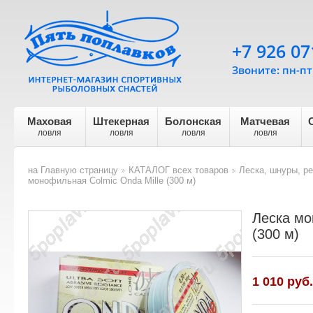
+7 926 07
Звоните: пн-пт 
Маховая
Штекерная
Болонская
Матчевая
ловля
ловля
ловля
ловля
на Главную страницу
КАТАЛОГ всех товаров
Леска, шнуры, р
>
>
монофильная Colmic Onda Mille (300 м)
Леска мо
(300 м)
1 010
руб.