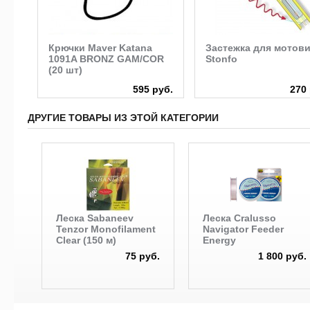
Крючки Maver Katana
Застежка для мотов
 м)
1091A BRONZ GAM/COR
Stonfo
(20 шт)
руб.
595 руб.
270 
ДРУГИЕ ТОВАРЫ ИЗ ЭТОЙ КАТЕГОРИИ
Леска Sabaneev
Леска Cralusso
Tenzor Monofilament
Navigator Feeder
Clear (150 м)
Energy
75 руб.
1 800 руб.