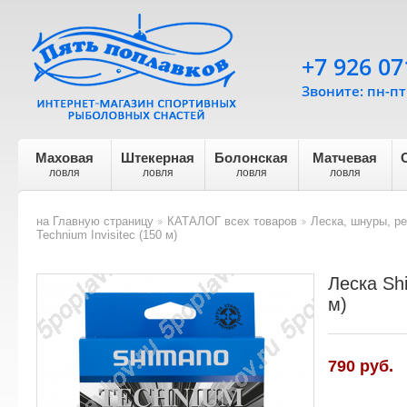
+7 926 07
Звоните: пн-пт 
Маховая
Штекерная
Болонская
Матчевая
ловля
ловля
ловля
ловля
на Главную страницу
КАТАЛОГ всех товаров
Леска, шнуры, р
>
>
Technium Invisitec (150 м)
Леска Shi
м)
790
руб.