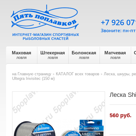
+7 926 07
Звоните: пн-пт 
Маховая
Штекерная
Болонская
Матчевая
ловля
ловля
ловля
ловля
на Главную страницу
КАТАЛОГ всех товаров
Леска, шнуры, р
>
>
Ultegra Invisitec (150 м)
Леска Shi
560
руб.