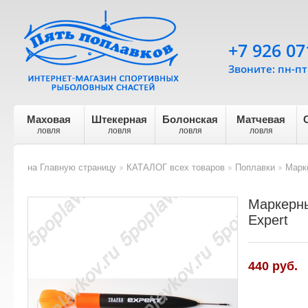
+7 926 07
Звоните: пн-пт 
Маховая
Штекерная
Болонская
Матчевая
ловля
ловля
ловля
ловля
на Главную страницу
КАТАЛОГ всех товаров
Поплавки
Марке
>
>
>
Маркерны
Expert
440 руб.