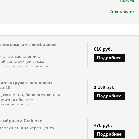
Бальса
Углепластик
стросъемный с кембриком
610 руб.
осъемные оливки с
Подробнее
ой конструкции леска
тело груза, а по нему и...
для огрузки поплавков
1 160 руб.
bo 18
озатор) подбора огрузки для
Подробнее
приспособление
 поплавков с...
кембриком Cralusso
470 руб.
 пропущенным через центр
Подробнее