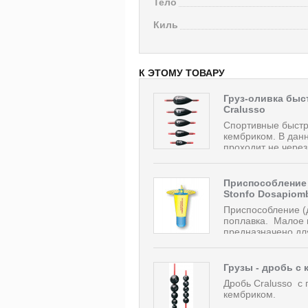
Тело
Киль
К ЭТОМУ ТОВАРУ
Груз-оливка бы
Cralusso
Спортивные быстр
кембриком. В данн
проходит не через 
Приспособление 
Stonfo Dosapiom
Приспособление (д
поплавка. Малое 
предназначено для
Грузы - дробь с 
Дробь Cralusso с
кембриком.