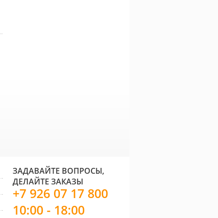
Soft (30 г)
Stonfo conoplus
360 руб.
250 руб.
бор антенн для
Поплавок Colmic
Попла
тчевых поплавков
Covato
Jolly
owning
290 руб.
273 руб.
ЗАДАВАЙТЕ ВОПРОСЫ,
ДЕЛАЙТЕ ЗАКАЗЫ
+7 926 07 17 800
10:00 - 18:00