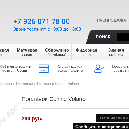
+7 926 071 78 00
РАСПРОДАЖА
Звоните: пн-пт с 10:00 до 18:00
ПОИСК
ская
Матчевая
Сбирулино
Фидерная
Зимняя
ля
ловля
(бомбарда)
ловля
рыбалка
1053 пункта выдачи
Оплата картой
Проверка к
по всей России
прямо на сайте
перед отп
оваров
Поплавки
Поплавок Colmic Volano
>
>
Поплавок Colmic Volano
290
руб.
Нет в наличии
Сообщить о поступлении