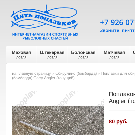
+7 926 07
Звоните: пн-пт 
Маховая
Штекерная
Болонская
Матчевая
ловля
ловля
ловля
ловля
на Главную страницу
Сбирулино (бомбарда)
Поплавки для сби
>
>
(бомбарда) Garry Angler (тонущий)
Поплавок
Angler (
80
руб.