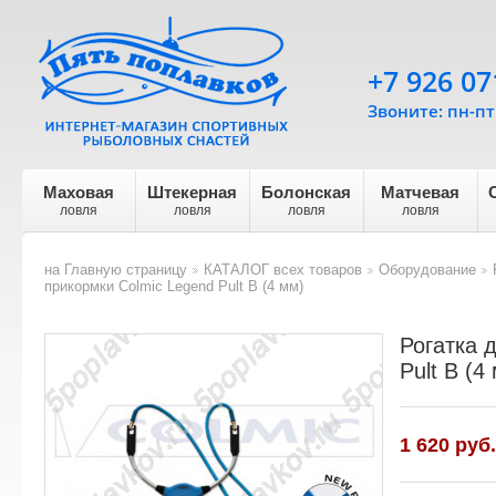
+7 926 07
Звоните: пн-пт 
Маховая
Штекерная
Болонская
Матчевая
ловля
ловля
ловля
ловля
на Главную страницу
КАТАЛОГ всех товаров
Оборудование
>
>
>
прикормки Colmic Legend Pult B (4 мм)
Рогатка 
Pult B (4
1 620 руб.