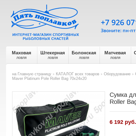
+7 926 07
Звоните: пн-пт 
Маховая
Штекерная
Болонская
Матчевая
ловля
ловля
ловля
ловля
на Главную страницу
КАТАЛОГ всех товаров
Оборудование
>
>
>
Maver Platinum Pole Roller Bag 70х24х20
Сумка дл
Roller B
6 192 руб.