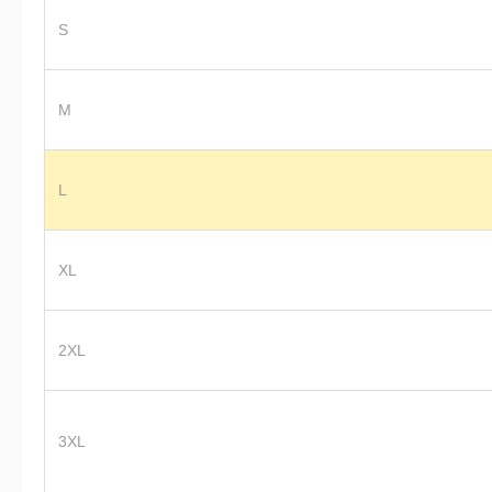
S
M
L
XL
2XL
3XL