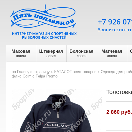
+7 926 07
Звоните: пн-пт 
Маховая
Штекерная
Болонская
Матчевая
ловля
ловля
ловля
ловля
на Главную страницу
КАТАЛОГ всех товаров
Одежда для рыба
>
>
флис Colmic Felpa Promo
Толстовк
2 860
руб.