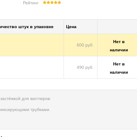
Рейтинг
и­че­ство штук в упа­ков­ке
Цена
Нет в
600 руб.
наличии
Нет в
490 руб.
наличии
застёжкой для вагглеров.
фиксирующими трубками.