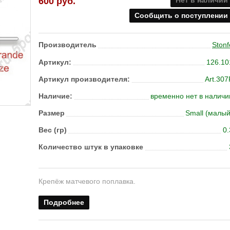
600
руб.
Нет в наличии
Сообщить о поступлении
Производитель
Stonf
Артикул:
126.10
Артикул производителя:
Art.307
Наличие:
временно нет в наличи
Размер
Small (малый
Вес (гр)
0.
Ко­ли­че­ство штук в упа­ков­ке
Крепёж матчевого поплавка.
Подробнее