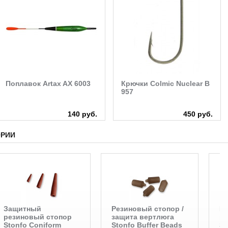
Поплавок Artax AX 6003
Крючки Colmic Nuclear B
957
140 руб.
450 руб.
ОРИИ
Защитный
Резиновый стопор /
Кр
резиновый стопор
защита вертлюга
ве
Stonfo Coniform
Stonfo Buffer Beads
Sw