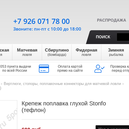
+7 926 071 78 00
РАСПРОДАЖА
Звоните: пн-пт с 10:00 до 18:00
ПОИСК
ская
Матчевая
Сбирулино
Фидерная
Зимняя
ля
ловля
(бомбарда)
ловля
рыбалка
1053 пункта выдачи
Оплата картой
Проверка к
по всей России
прямо на сайте
перед отп
Вертлюги, стопоры, поплавочные коннекторы для матчевой ловли
>
>
)
Крепеж поплавка глухой Stonfo
(тефлон)