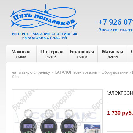
+7 926 07
Звоните: пн-пт 
Маховая
Штекерная
Болонская
Матчевая
ловля
ловля
ловля
ловля
на Главную страницу
КАТАЛОГ всех товаров
Оборудование
>
>
>
Kilos
Электронн
1 730
руб.