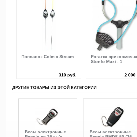
Поплавок Colmic Stream
Рогатка прикормочн
Stonfo Maxi - 1
руб.
310 руб.
2 000
ДРУГИЕ ТОВАРЫ ИЗ ЭТОЙ КАТЕГОРИИ
Весы электронные
Весы электронные
Rapala до 25 кг (с
Rapala RMDS-50 (25