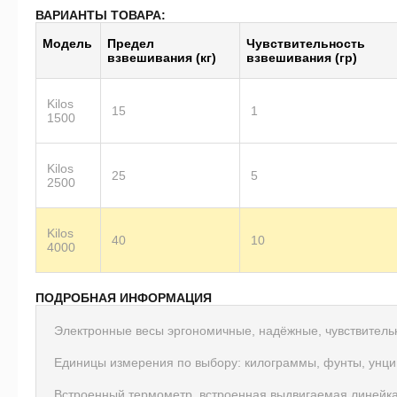
ВАРИАНТЫ ТОВАРА:
Модель
Предел
Чувствительность
взвешивания (кг)
взвешивания (гр)
Kilos
15
1
1500
Kilos
25
5
2500
Kilos
40
10
4000
ПОДРОБНАЯ ИНФОРМАЦИЯ
Электронные весы эргономичные, надёжные, чувствитель
Единицы измерения по выбору: килограммы, фунты, унци
Встроенный термометр, встроенная выдвигаемая линейка