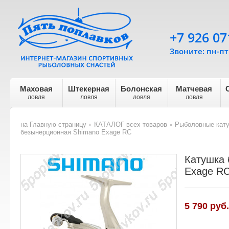
+7 926 07
Звоните: пн-пт 
Маховая
Штекерная
Болонская
Матчевая
ловля
ловля
ловля
ловля
на Главную страницу
КАТАЛОГ всех товаров
Рыболовные кат
>
>
безынерционная Shimano Exage RC
Катушка 
Exage R
5 790
руб.