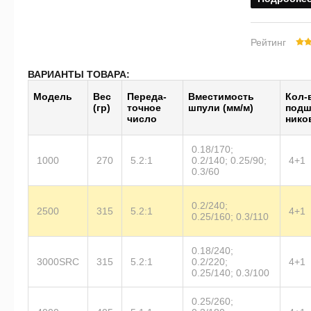
Рейтинг
ВАРИАНТЫ ТОВАРА:
Модель
Вес
Пе­ре­да­
Вме­сти­мость
Кол-
(гр)
точ­ное
шпу­ли (мм/м)
под­
чис­ло
ни­ко
0.18/170;
1000
270
5.2:1
0.2/140; 0.25/90;
4+1
0.3/60
0.2/240;
2500
315
5.2:1
4+1
0.25/160; 0.3/110
0.18/240;
3000SRC
315
5.2:1
0.2/220;
4+1
0.25/140; 0.3/100
0.25/260;