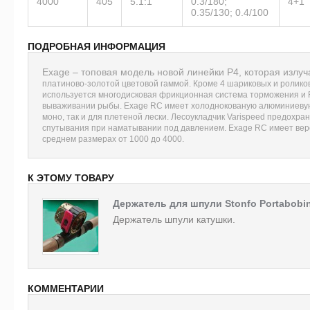
4000
405
5.1:1
0.3/180;
4+1
0.35/130; 0.4/100
ПОДРОБНАЯ ИНФОРМАЦИЯ
Exage – топовая модель новой линейки Р4, которая излу
платиново-золотой цветовой гаммой. Кроме 4 шариковых и роликов
используется многодисковая фрикционная система торможения и F
вываживании рыбы. Exage RC имеет холоднокованую алюминиевую 
моно, так
и для плетеной лески. Лесоукладчик Varispeed предохран
спутывания при наматывании под давлением. Exage RC имеет верс
среднем размерах от 1000 до 4000.
К ЭТОМУ ТОВАРУ
Держатель для шпули Stonfo Portabobi
Держатель шпули катушки.
КОММЕНТАРИИ