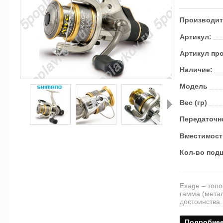
Производит
Артикул:
Артикул пр
Наличие:
Модель
Вес (гр)
Пе­ре­да­точ­
Далее
Вме­сти­мост
Кол-во под­ш
Exage – топо
гамма (метал
достоинства
Подробне