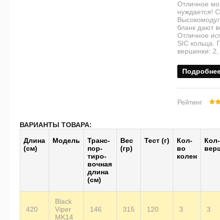
Отличное мо
нуждается! С
Высокомодул
бланк дают 
Отличное ис
SIC кольца. 
вершинки: 2, 
Подробне
Рейтинг
ВАРИАНТЫ ТОВАРА:
Длина
Модель
Транс­
Вес
Тест (г)
Кол-
Кол
(см)
пор­
(гр)
во
вер
тиро­
колен
воч­ная
длина
(см)
Black
420
Viper
146
315
120
3
3
MK14