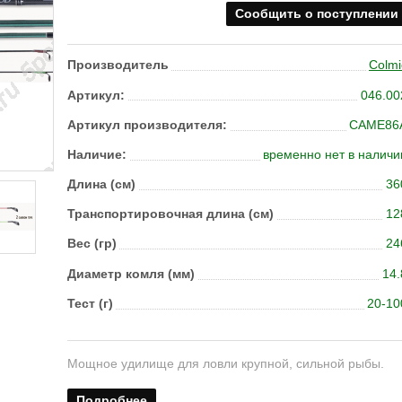
Сообщить о поступлении
Производитель
Colmi
Артикул:
046.00
Артикул производителя:
CAME86
Наличие:
временно нет в наличи
Длина (см)
36
Транс­пор­тиро­воч­ная длина (см)
12
Вес (гр)
24
Диаметр комля (мм)
14.
Тест (г)
20-10
Мощное удилище для ловли крупной, сильной рыбы.
Подробнее