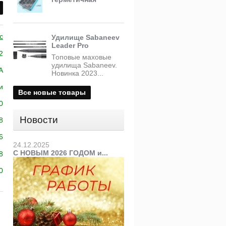
c
Удилище Sabaneev
Leader Pro
2
Топовые маховые
удилища Sabaneev.
A
Новинка 2023...
и
Все новые товары
0
Новости
8
6
24.12.2025
С НОВЫМ 2026 ГОДОМ и...
8
0