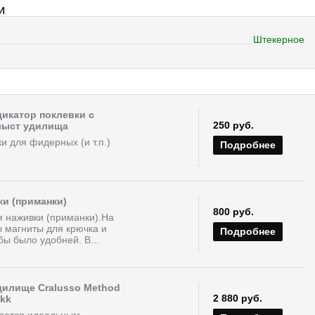
И
Штекерное
икатор поклевки с
250 руб.
лыст удилища
и для фидерных (и т.п.)
Подробнее
ки (приманки)
800 руб.
я наживки (приманки).На
ы магниты для крючка и
Подробнее
бы было удобней. В...
дилище Cralusso Method
2 880 руб.
okk
ляется идеальным