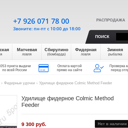
+7 926 071 78 00
РАСПРОДАЖА
Звоните: пн-пт с 10:00 до 18:00
ПОИСК
ская
Матчевая
Сбирулино
Фидерная
Зимняя
ля
ловля
(бомбарда)
ловля
рыбалка
1053 пункта выдачи
Оплата картой
Проверка к
по всей России
прямо на сайте
перед отп
Фидерные удочки
Удилище фидерное Colmic Method Feeder
>
>
Удилище фидерное Colmic Method
Feeder
9 300
руб.
Нет в наличии