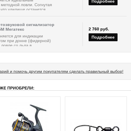
Подробнее
 методной ловли. Согнутая
 что удилище останется...
тозвуковой сигнализатор
2 760 руб.
5М Мегатекс
няется для индикации
Подробнее
том при донне (фидерной)
ловле со льда в...
тарий и помочь другим покупателям сделать правильный выбор!
 ЖЕ ПРИОБРЕЛИ: