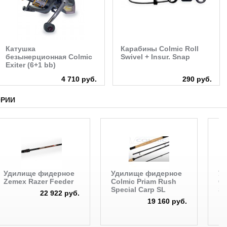
Катушка
Карабины Colmic Roll
безынерционная Colmic
Swivel + Insur. Snap
Exiter (6+1 bb)
4 710 руб.
290 руб.
ОРИИ
Удилище фидерное
Удилище фидерное
У
Zemex Razer Feeder
Colmic Priam Rush
Co
Special Carp SL
Sp
22 922 руб.
19 160 руб.