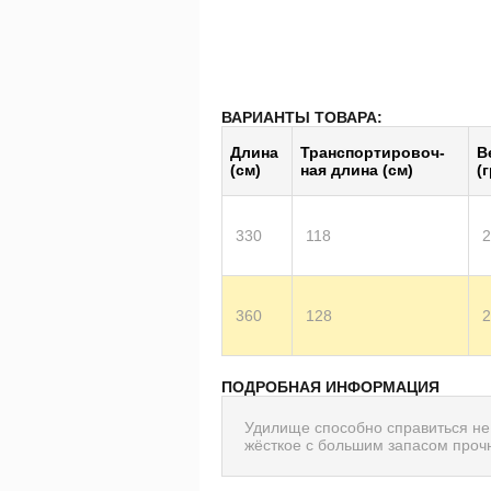
ВАРИАНТЫ ТОВАРА:
Длина
Транс­пор­тиро­воч­
В
(см)
ная длина (см)
(г
330
118
2
360
128
2
ПОДРОБНАЯ ИНФОРМАЦИЯ
Удилище способно справиться не
жёсткое с большим запасом проч