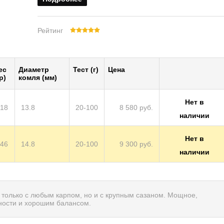
Рейтинг
ес
Диаметр
Тест (г)
Цена
р)
комля (мм)
Нет в
18
13.8
20-100
8 580 руб.
наличии
Нет в
46
14.8
20-100
9 300 руб.
наличии
 только с любым карпом, но и с крупным сазаном. Мощное,
ности и хорошим балансом.