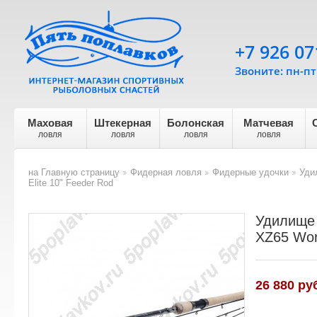
+7 926 07
Звоните: пн-пт 
Маховая
Штекерная
Болонская
Матчевая
ловля
ловля
ловля
ловля
на Главную страницу
Фидерная ловля
Фидерные удочки
Уди
>
>
>
Elite 10" Feeder Rod
Удилище 
XZ65 Worl
26 880
руб