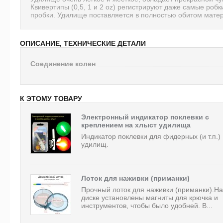
Квивертипы (0,5, 1 и 2 oz) регистрируют даже самые робк
пробки. Удилище поставляется в полностью обитом матер
ОПИСАНИЕ, ТЕХНИЧЕСКИЕ ДЕТАЛИ
Соединение колен
К ЭТОМУ ТОВАРУ
Электронный индикатор поклевки с
креплением на хлыст удилища
Индикатор поклевки для фидерных (и т.п.)
удилищ.
Лоток для наживки (приманки)
Прочный лоток для наживки (приманки).На
диске установлены магниты для крючка и
инструментов, чтобы было удобней. В...