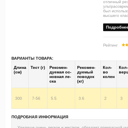
отличный ре
ультрасовре
был использ
высшего клас
Подробне
Рейтинг
ВАРИАНТЫ ТОВАРА:
Длина
Тест (г)
Ре­ко­мен­
Ре­ко­мен­
Кол-
Кол
(см)
дуе­мая ос­
дуе­мый
во
вер
нов­ная ле­
по­во­док
колен
ска
(кг)
300
7-56
5.5
3.6
2
3
ПОДРОБНАЯ ИНФОРМАЦИЯ
Удилище очень легкое и жесткое, обладает прекрасной ч