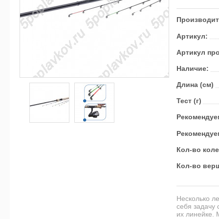
Производит
Артикул:
Артикул пр
Наличие:
Длина (см)
Тест (г)
Ре­ко­мен­дуе
Ре­ко­мен­дуе
Кол-во кол
Кол-во вер
Несколько ле
себя задачу 
их линейке. 