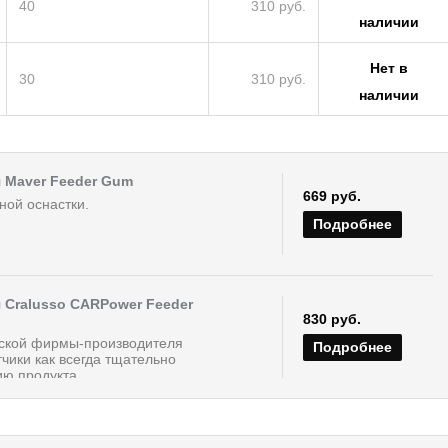
40
310 руб.
наличии
Нет в
30
310 руб.
наличии
 Maver Feeder Gum
669 руб.
ной оснастки.
Подробнее
 Cralusso CARPower Feeder
830 руб.
рской фирмы-производителя
Подробнее
тчики как всегда тщательно
ю продукта,...