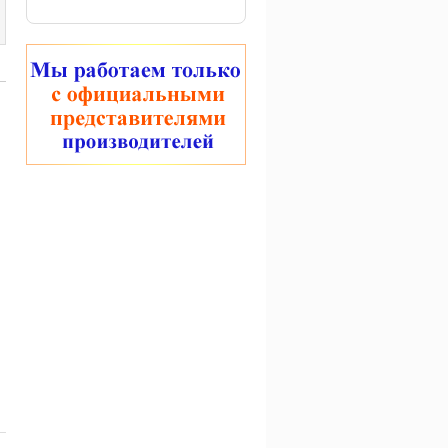
Кормушка фидерная
Кормушка-пуля Browning
открытая с крыльями
Xenos J-28 Feeder
VEGaS Cage (сетка)
120 руб.
168 руб.