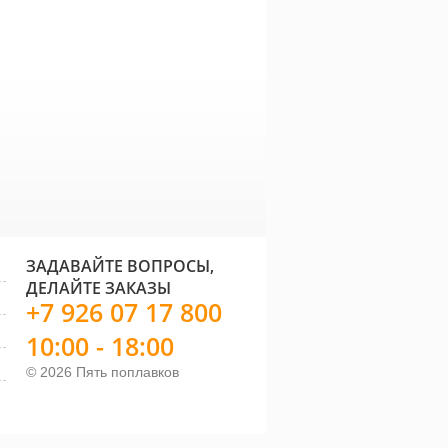
абор кормушек
Набор для PVA Carp
Фиде
owning Easy Speed
Spirit Soluron PVA
VEGaS
6 шт)
Tube
medi
6 048 руб.
1 600 руб.
ЗАДАВАЙТЕ ВОПРОСЫ,
ДЕЛАЙТЕ ЗАКАЗЫ
+7 926 07 17 800
10:00 - 18:00
© 2026 Пять поплавков