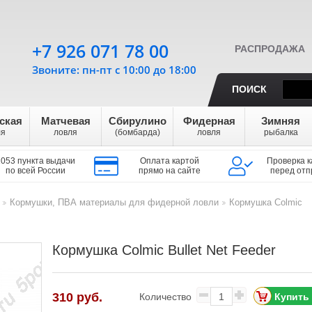
+7 926 071 78 00
РАСПРОДАЖА
Звоните: пн-пт с 10:00 до 18:00
ПОИСК
ская
Матчевая
Сбирулино
Фидерная
Зимняя
ля
ловля
(бомбарда)
ловля
рыбалка
1053 пункта выдачи
Оплата картой
Проверка к
по всей России
прямо на сайте
перед отп
Кормушки, ПВА материалы для фидерной ловли
Кормушка Colmic
>
>
Кормушка Colmic Bullet Net Feeder
310
руб.
Количество