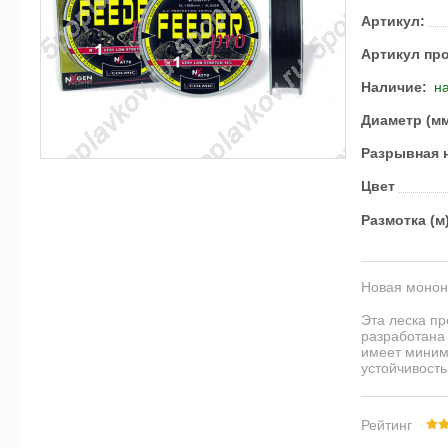
Артикул:
Артикул пр
Наличие:
на
Диаметр (м
Разрывная н
Цвет
Размотка (м
Новая монон
Эта леска п
разработана 
имеет миним
устойчивость
Рейтинг