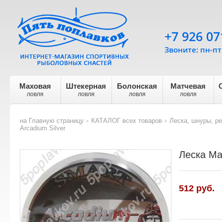
+7 926 07
Звоните: пн-пт 
Маховая
Штекерная
Болонская
Матчевая
ловля
ловля
ловля
ловля
на Главную страницу
КАТАЛОГ всех товаров
Леска, шнуры, р
>
>
Arcadium Silver
Леска Mav
512
руб.