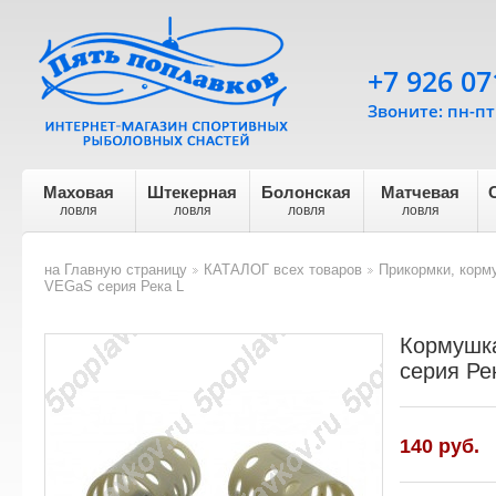
+7 926 07
Звоните: пн-пт 
Маховая
Штекерная
Болонская
Матчевая
ловля
ловля
ловля
ловля
на Главную страницу
КАТАЛОГ всех товаров
Прикормки, корм
>
>
VEGaS серия Река L
Кормушк
серия Ре
140
руб.