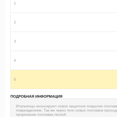
1
2
3
4
5
ПОДРОБНАЯ ИНФОРМАЦИЯ
Итальянцы анонсируют новое защитное покрытие поплавко
повреждениям. Так же через тело новых поплавов прохо
прорезание поплавка леской.