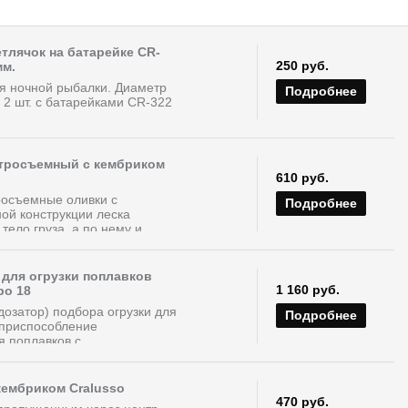
тлячок на батарейке CR-
250 руб.
мм.
я ночной рыбалки. Диаметр
Подробнее
е 2 шт. с батарейками CR-322
стросъемный с кембриком
610 руб.
осъемные оливки с
Подробнее
ой конструкции леска
тело груза, а по нему и...
для огрузки поплавков
1 160 руб.
bo 18
озатор) подбора огрузки для
Подробнее
приспособление
 поплавков с...
кембриком Cralusso
470 руб.