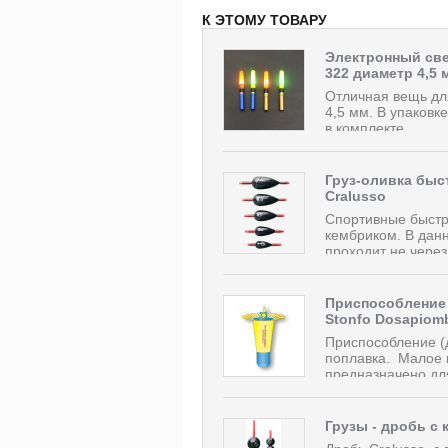
К ЭТОМУ ТОВАРУ
Электронный све
322 диаметр 4,5 
Отличная вещь дл
4,5 мм. В упаковк
в комплекте.
Груз-оливка бы
Cralusso
Спортивные быстр
кембриком. В данн
проходит не через 
Приспособление 
Stonfo Dosapiom
Приспособление (д
поплавка. Малое 
предназначено для
Грузы - дробь с 