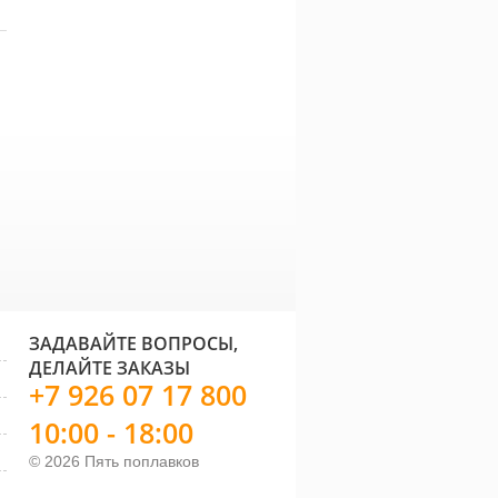
бор антенн для
Поплавок Colmic
Попла
тчевых поплавков
Covato
Jolly
owning
290 руб.
273 руб.
ЗАДАВАЙТЕ ВОПРОСЫ,
ДЕЛАЙТЕ ЗАКАЗЫ
+7 926 07 17 800
10:00 - 18:00
© 2026 Пять поплавков