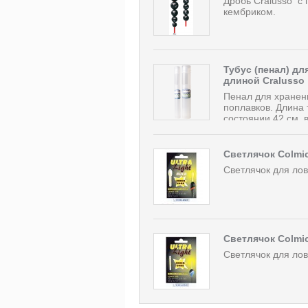
Дробь Cralusso с
кембриком.
Тубус (пенал) д
длиной Cralusso
Пенал для хранен
поплавков. Длина 
состоянии 42 см, 
Светлячок Colmic 
Светлячок для лов
Светлячок Colmic 
Светлячок для ло