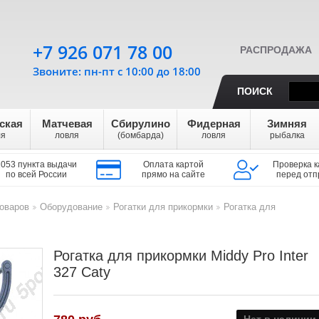
+7 926 071 78 00
РАСПРОДАЖА
Звоните: пн-пт с 10:00 до 18:00
ПОИСК
ская
Матчевая
Сбирулино
Фидерная
Зимняя
ля
ловля
(бомбарда)
ловля
рыбалка
1053 пункта выдачи
Оплата картой
Проверка к
по всей России
прямо на сайте
перед отп
оваров
Оборудование
Рогатки для прикормки
Рогатка для
>
>
>
Рогатка для прикормки Middy Pro Inter
327 Caty