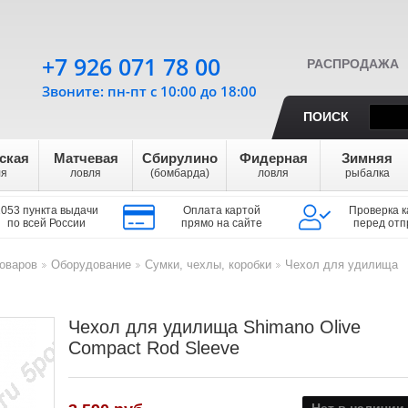
+7 926 071 78 00
РАСПРОДАЖА
Звоните: пн-пт с 10:00 до 18:00
ПОИСК
ская
Матчевая
Сбирулино
Фидерная
Зимняя
ля
ловля
(бомбарда)
ловля
рыбалка
1053 пункта выдачи
Оплата картой
Проверка к
по всей России
прямо на сайте
перед отп
оваров
Оборудование
Сумки, чехлы, коробки
Чехол для удилища
>
>
>
Чехол для удилища Shimano Olive
Compact Rod Sleeve