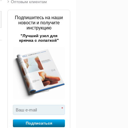
Оптовым клиентам
Подпишитесь на наши
новости и получите
инструкцию
"Лучший узел для
крючка с лопаткой"
оробка
Коробка
Коро
астиковая
пластиковая
пласт
рметичная Colmic
герметичная Colmic
3700 
aled medium
Sealed large
3,5cm
1 600 руб.
1 940 руб.
*
Подписаться