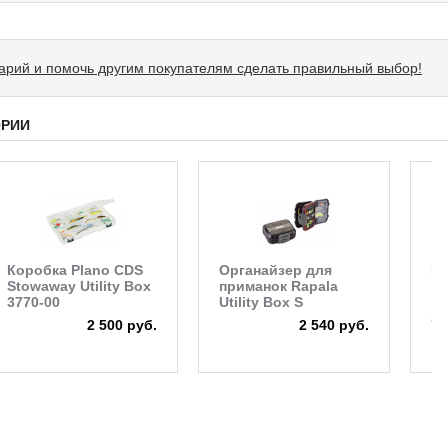
тарий и помочь другим покупателям сделать правильный выбор!
ОРИИ
Коробка Plano CDS
Органайзер для
К
Stowaway Utility Box
приманок Rapala
пл
3770-00
Utility Box S
ге
Se
2 500 руб.
2 540 руб.