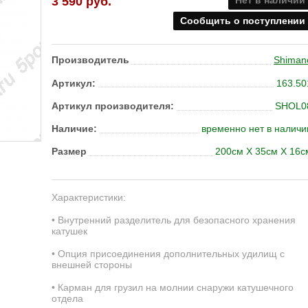
3 590
руб.
Нет в наличии
Сообщить о поступлении
Производитель
Shiman
Артикул:
163.50
Артикул производителя:
SHOL0
Наличие:
временно нет в наличи
Размер
200см X 35см X 16с
Характеристики:
• Внутренний разделитель для безопасного хранения
катушек
• Опция присоединения дополнительных удилищ с
внешней стороны
• Карман для грузил на молнии снаружи катушечного
отдела