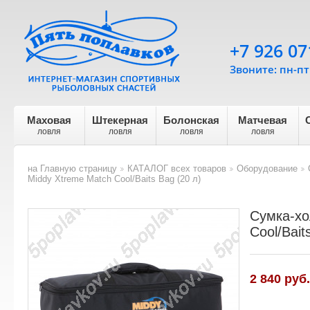
+7 926 07
Звоните: пн-пт 
Маховая
Штекерная
Болонская
Матчевая
ловля
ловля
ловля
ловля
на Главную страницу
КАТАЛОГ всех товаров
Оборудование
>
>
>
Middy Xtreme Match Cool/Baits Bag (20 л)
Сумка-хо
Cool/Bait
2 840
руб.