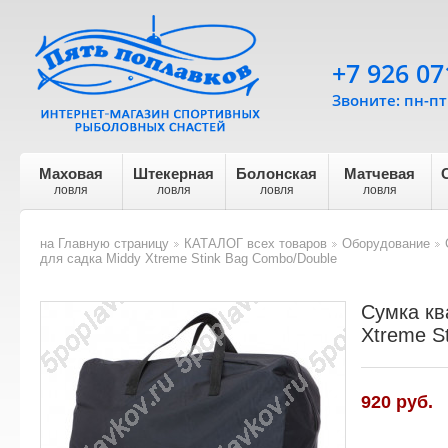
+7 926 07
Звоните: пн-пт 
Маховая
Штекерная
Болонская
Матчевая
ловля
ловля
ловля
ловля
на Главную страницу
КАТАЛОГ всех товаров
Оборудование
>
>
>
для садка Middy Xtreme Stink Bag Combo/Double
Сумка кв
Xtreme S
920 руб.