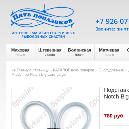
+7 926 07
Звоните: пн-пт 
Маховая
Штекерная
Болонская
Матчевая
ловля
ловля
ловля
ловля
на Главную страницу
КАТАЛОГ всех товаров
Оборудование
>
>
>
Middy Top Notch Big Ears Large
Подставк
Notch Big
780 руб.