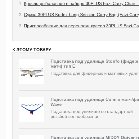
1.
Кресло рыболовное в наборе 30PLUS Eazi Carry Chair - 
2.
Сумка 30PLUS Kodex Long Session Carry Bag (Eazi-Carry
3.
Приспособление для переноски кресел 30PLUS Eazi-Car
К ЭТОМУ ТОВАРУ
Подставка под удилище Stonfo (фидер/
матч) тип E
Подставка для фидерных и матчевых удил
Подставка под удилище Colmic матч/ф
Wave
Подставка под удилище со стандартной
резьбой волнообразная.
Подставка для удилища MIDDY Quiver-r