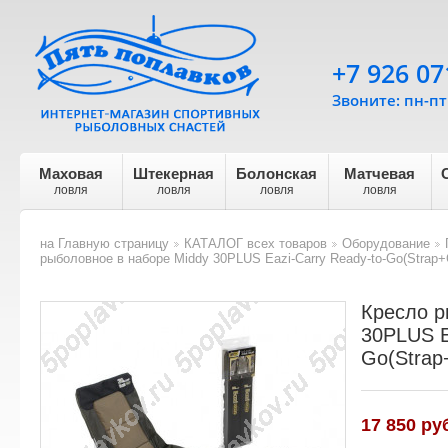
+7 926 07
Звоните: пн-пт 
Маховая
Штекерная
Болонская
Матчевая
ловля
ловля
ловля
ловля
на Главную страницу
КАТАЛОГ всех товаров
Оборудование
>
>
>
рыболовное в наборе Middy 30PLUS Eazi-Carry Ready-to-Go(Strap+
Кресло р
30PLUS E
Go(Strap
17 850 ру