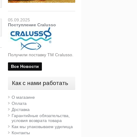
05.09.2025
Поступление Cralusso
Получили поставку ТМ Cralusso.
Все Новости
Как с нами работать
О магазине
Оплата
Доставка
Гарантийные обязательства,
Карабины Colmic Roll
условия возврата товара
Swivel + Insur. Snap
Как мы упаковываем удилища
Контакты