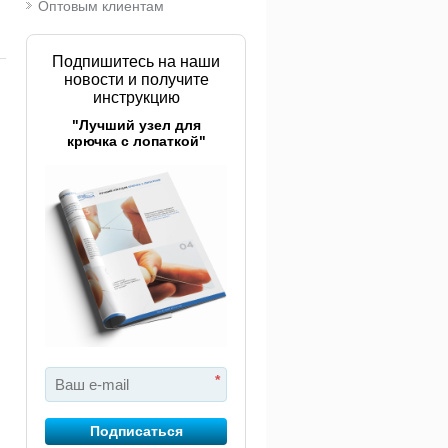
290 руб.
Оптовым клиентам
Подпишитесь на наши
новости и получите
инструкцию
"Лучший узел для
крючка с лопаткой"
чка подсачека
Подсачек Rapala
Подса
lmic Karper
Karbon Net Big Pike
Karbo
екерная
Net​
16 470 руб.
14 790 руб.
*
Подписаться