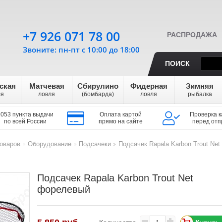
+7 926 071 78 00
РАСПРОДАЖА
Звоните: пн-пт с 10:00 до 18:00
ПОИСК
ская
Матчевая
Сбирулино
Фидерная
Зимняя
ля
ловля
(бомбарда)
ловля
рыбалка
1053 пункта выдачи
Оплата картой
Проверка к
по всей России
прямо на сайте
перед отп
оваров
Оборудование
Подсачеки
Подсачек Rapala Karbon Trout Net
>
>
>
Подсачек Rapala Karbon Trout Net
форелевый