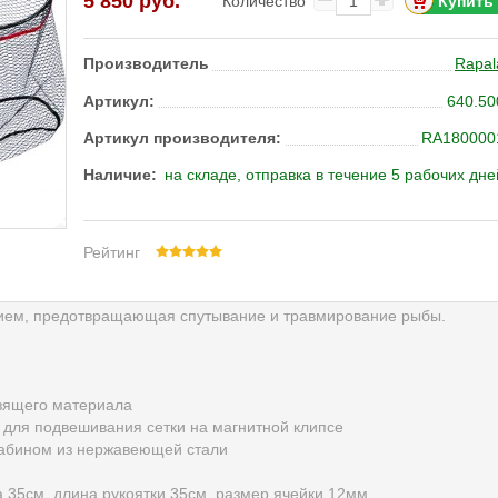
5 850 руб.
Количество
Производитель
Rapal
Артикул:
640.50
Артикул производителя:
RA180000
Наличие:
на складе, отправка в течение 5 рабочих дне
Рейтинг
ием, предотвращающая спутывание и травмирование рыбы.
ьзящего материала
 для подвешивания сетки на магнитной клипсе
рабином из нержавеющей стали
а 35см, длина рукоятки 35см, размер ячейки 12мм.