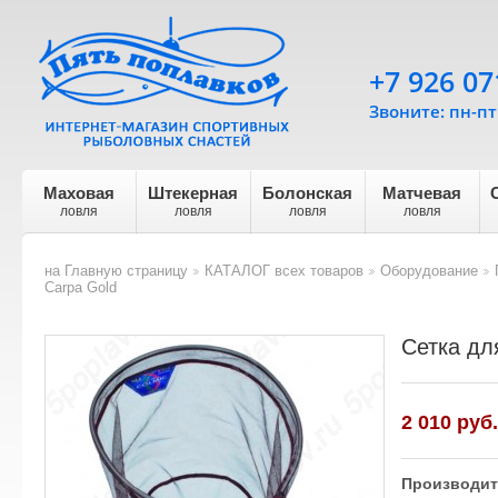
+7 926 07
Звоните: пн-пт 
Маховая
Штекерная
Болонская
Матчевая
ловля
ловля
ловля
ловля
на Главную страницу
КАТАЛОГ всех товаров
Оборудование
>
>
>
Carpa Gold
Сетка дл
2 010
руб.
Производит