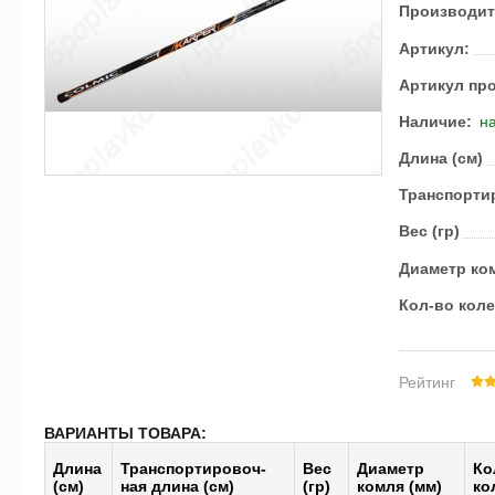
Производит
Артикул:
Артикул пр
Наличие:
на
Длина (см)
Транс­пор­ти
Вес (гр)
Диаметр ком
Кол-во кол
Рейтинг
ВАРИАНТЫ ТОВАРА:
Длина
Транс­пор­тиро­воч­
Вес
Диаметр
Ко
(см)
ная длина (см)
(гр)
комля (мм)
ко