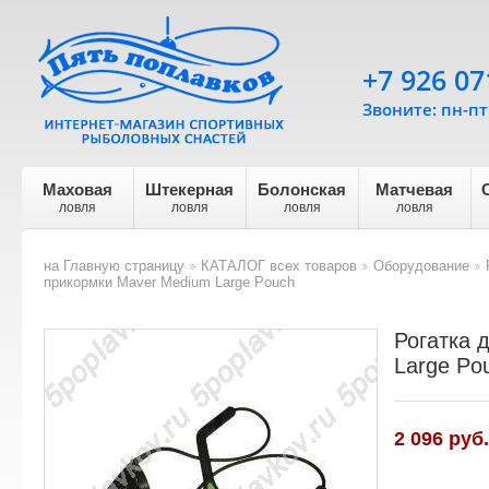
+7 926 07
Звоните: пн-пт 
Маховая
Штекерная
Болонская
Матчевая
ловля
ловля
ловля
ловля
на Главную страницу
КАТАЛОГ всех товаров
Оборудование
>
>
>
прикормки Maver Medium Large Pouch
Рогатка 
Large Po
2 096 руб.