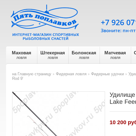
+7 926 07
Звоните: пн-пт 
Маховая
Штекерная
Болонская
Матчевая
ловля
ловля
ловля
ловля
на Главную страницу
Фидерная ловля
Фидерные удочки
Уди
>
>
>
Rod 9'
Удилище 
Lake Fee
10 200
руб