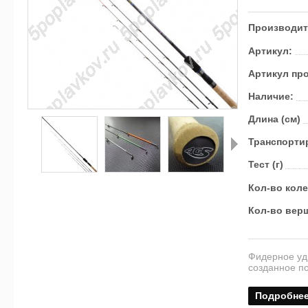
Производит
Артикул:
Артикул пр
Наличие:
Длина (см)
Транс­пор­ти
Тест (г)
Далее
Кол-во кол
Кол-во вер
Фидерное уд
созданное п
Подробне