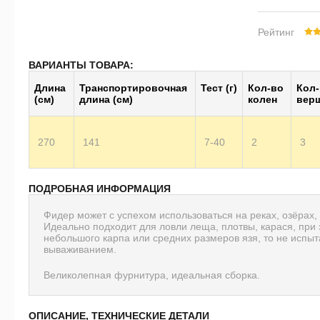
Рейтинг
ВАРИАНТЫ ТОВАРА:
Длина
Транс­пор­тиро­воч­ная
Тест (г)
Кол-во
Кол
(см)
длина (см)
колен
вер
270
141
7-40
2
3
ПОДРОБНАЯ ИНФОРМАЦИЯ
Фидер может с успехом использоваться на реках, озёрах,
Идеально подходит для ловли леща, плотвы, карася, при
небольшого карпа или средних размеров язя, то не испы
вываживанием.
Великолепная фурнитура, идеальная сборка.
ОПИСАНИЕ, ТЕХНИЧЕСКИЕ ДЕТАЛИ