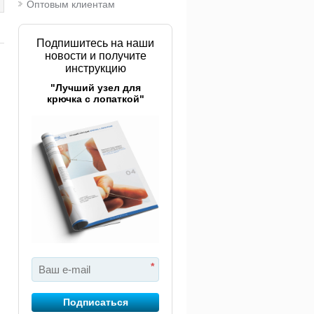
Оптовым клиентам
Подпишитесь на наши
новости и получите
инструкцию
"Лучший узел для
крючка с лопаткой"
чка подсачека
Подсачек Rapala
Подса
lmic Karper
Karbon Net Big Pike
Karbo
екерная
Net​
16 470 руб.
14 790 руб.
*
Подписаться