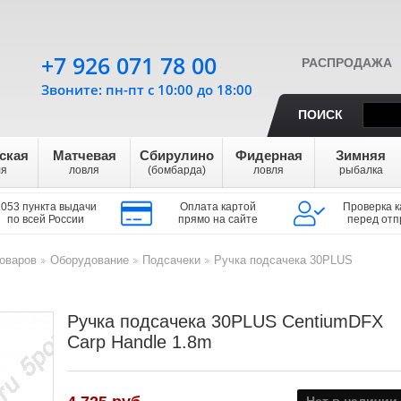
+7 926 071 78 00
РАСПРОДАЖА
Звоните: пн-пт с 10:00 до 18:00
ПОИСК
ская
Матчевая
Сбирулино
Фидерная
Зимняя
ля
ловля
(бомбарда)
ловля
рыбалка
1053 пункта выдачи
Оплата картой
Проверка к
по всей России
прямо на сайте
перед отп
оваров
Оборудование
Подсачеки
Ручка подсачека 30PLUS
>
>
>
Ручка подсачека 30PLUS CentiumDFX
Carp Handle 1.8m