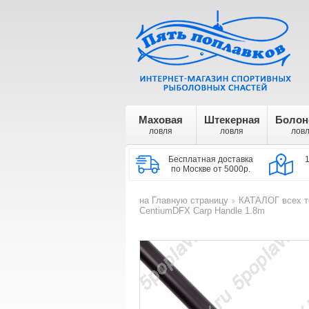
Маховая
Штекерная
Болон
ловля
ловля
лов
Бесплатная доставка
по Москве от 5000р.
на Главную страницу
КАТАЛОГ всех т
>
CentiumDFX Carp Handle 1.8m